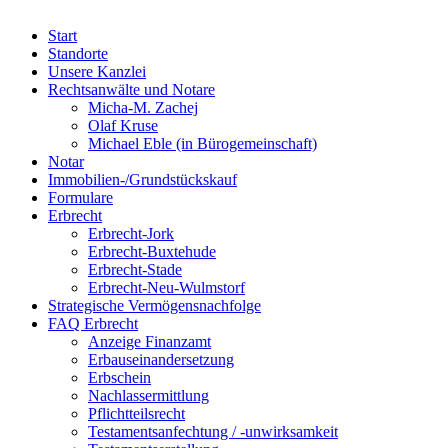
Start
Standorte
Unsere Kanzlei
Rechtsanwälte und Notare
Micha-M. Zachej
Olaf Kruse
Michael Eble (in Bürogemeinschaft)
Notar
Immobilien-/Grundstückskauf
Formulare
Erbrecht
Erbrecht-Jork
Erbrecht-Buxtehude
Erbrecht-Stade
Erbrecht-Neu-Wulmstorf
Strategische Vermögensnachfolge
FAQ Erbrecht
Anzeige Finanzamt
Erbauseinandersetzung
Erbschein
Nachlassermittlung
Pflichtteilsrecht
Testamentsanfechtung / -unwirksamkeit