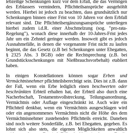
lebzeitige Schenkungen kurz vor dem Erfall, die das Vermögen
des Erblassers vermindern, Pflichtteilsansprüche ausgehöhlt
werden. Hierbei ist jedoch zu beachten, dass grundsätzlich nur
Schenkungen binnen einer Frist von 10 Jahren vor dem Erbfall
relevant sind. Die Pflichtteilsergänzungsansprüche unterliegen
hierbei zudem i.d.R. einer Abschmelzung (sog. "pro-rata-
Regelung"), wonach diese innerhalb der 10-Jahres-Frist jedes
Jahr um ein Zehntel geringer werden. Insoweit gibt es jedoch
Ausnahmefälle, in denen die vorgenannte Frist nicht zu laufen
beginnt, die das Gesetz (z.B bei Schenkungen unter Ehegatten,
§ 2325 Abs. 3 BGB) oder die Rechtsprechung (z.B. bei
Grundstücksschenkungen mit Nießbrauchsvorbehalt) etabliert
haben.
In einigen Konstellationen können sogar
Erben und
Vermächtnisnehmer
pflichtteilsberechtigt sein. Dies ist z.B. dann
der Fall, wenn ein Erbe lediglich einen
beschwerten oder
beschränkten
Erbteil erhalten hat, der Erbteil also durch eine
Nacherbschaft, Testamentsvollstreckung, Teilungsanordnung,
Vermächtnis oder Auflage eingeschränkt ist. Auch wäre ein
Pflichtteil denkbar, wenn ein Vermächtnis ausgeschlagen wird
oder ein angenommenes Vermächtnis nicht die Höhe des dem
Vermächtnisnehmer zustehenden Pflichtteils erreicht. Daneben
sind noch weitere Sonderfälle, z.B. bei Ehegatten, gegeben. Es
lohnt sich also stets, die eigenen Möglichkeiten anwaltlich