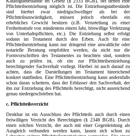
Katalogtatbestände im Gesetz (§ 2333 BGB), bei denen eine
Pflichtteilsentziehung möglich ist. Die Entziehungstatbestände
sind hierbei zwar niedrigschwelliger als bei der
Pflichtteilsunwürdigkeit, müssen jedoch ebenfalls ein
erhebliches Gewicht besitzen (z.B. Verurteilung zu einer
Freiheitsstrafe von mindestens einem Jahr, böswillige Verletzung
von Unterhaltspflichten, etc.). Die Entziehung selbst erfolgt
sodann im Testament durch den Erben. Auch für eine
Pflichtteilsentziehung kann nur dringend eine anwaltliche oder
notarielle Beratung empfohlen werden, da nicht nur die
Formvorschriften des Testamentes zu beachten sind, sondern
auch zu prüfen ist, ob ein zur Pflichtteilsentziehung
berechtigender Sachverhalt vorliegt. Hierbei ist auch darauf zu
achten, dass die Darstellungen im Testament hinreichend
konkret stattfinden. Eine Pflichtteilsentziehung kann andernfalls
schon daran scheitern, dass der Erblasser den Sachverhalt, der
ihn zur Entziehung des Pflichtteils berechtigt, nicht ausreichend
genau niedergeschrieben hat.
c. Pflichtteilsverzicht
Denkbar ist ein Ausschluss des Pflichtteils auch durch einen
freiwilligen Verzicht des Berechtigten (§ 2348 BGB). Durch
einen solchen Verzicht, der auch mit einer Gegenleistung als
Ausgleich verbunden werden kann, lassen sich schon zu