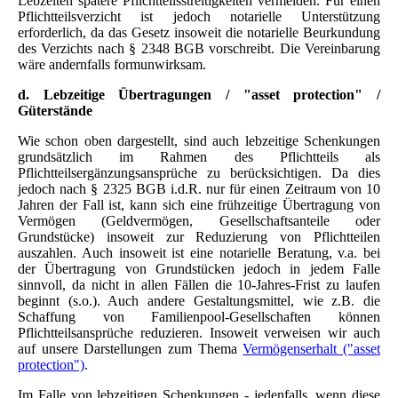
Lebzeiten spätere Pflichtteilsstreitigkeiten vermeiden. Für einen
Pflichtteilsverzicht ist jedoch notarielle Unterstützung
erforderlich, da das Gesetz insoweit die notarielle Beurkundung
des Verzichts nach § 2348 BGB vorschreibt. Die Vereinbarung
wäre andernfalls formunwirksam.
d. Lebzeitige Übertragungen / "asset protection" /
Güterstände
Wie schon oben dargestellt, sind auch lebzeitige Schenkungen
grundsätzlich im Rahmen des Pflichtteils als
Pflichtteilsergänzungsansprüche zu berücksichtigen. Da dies
jedoch nach § 2325 BGB i.d.R. nur für einen Zeitraum von 10
Jahren der Fall ist, kann sich eine frühzeitige Übertragung von
Vermögen (Geldvermögen, Gesellschaftsanteile oder
Grundstücke) insoweit zur Reduzierung von Pflichtteilen
auszahlen. Auch insoweit ist eine notarielle Beratung, v.a. bei
der Übertragung von Grundstücken jedoch in jedem Falle
sinnvoll, da nicht in allen Fällen die 10-Jahres-Frist zu laufen
beginnt (s.o.). Auch andere Gestaltungsmittel, wie z.B. die
Schaffung von Familienpool-Gesellschaften können
Pflichtteilsansprüche reduzieren. Insoweit verweisen wir auch
auf unsere Darstellungen zum Thema
Vermögenserhalt ("asset
protection")
.
Im Falle von lebzeitigen Schenkungen - jedenfalls, wenn diese