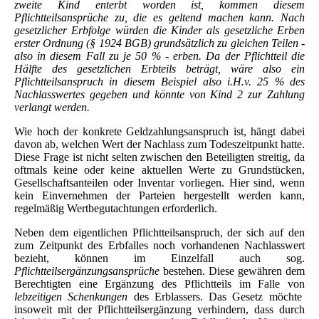
zweite Kind enterbt worden ist, kommen diesem
Pflichtteilsansprüche zu, die es geltend machen kann. Nach
gesetzlicher Erbfolge würden die Kinder als gesetzliche Erben
erster Ordnung (§ 1924 BGB) grundsätzlich zu gleichen Teilen -
also in diesem Fall zu je 50 % - erben. Da der Pflichtteil die
Hälfte des gesetzlichen Erbteils beträgt, wäre also ein
Pflichtteilsanspruch in diesem Beispiel also i.H.v. 25 % des
Nachlasswertes gegeben und könnte von Kind 2 zur Zahlung
verlangt werden.
Wie hoch der konkrete Geldzahlungsanspruch ist, hängt dabei
davon ab, welchen Wert der Nachlass zum Todeszeitpunkt hatte.
Diese Frage ist nicht selten zwischen den Beteiligten streitig, da
oftmals keine oder keine aktuellen Werte zu Grundstücken,
Gesellschaftsanteilen oder Inventar vorliegen. Hier sind, wenn
kein Einvernehmen der Parteien hergestellt werden kann,
regelmäßig Wertbegutachtungen erforderlich.
Neben dem eigentlichen Pflichtteilsanspruch, der sich auf den
zum Zeitpunkt des Erbfalles noch vorhandenen Nachlasswert
bezieht, können im Einzelfall auch sog.
Pflichtteilsergänzungsansprüche
bestehen. Diese gewähren dem
Berechtigten eine Ergänzung des Pflichtteils im Falle von
lebzeitigen Schenkungen
des Erblassers. Das Gesetz möchte
insoweit mit der Pflichtteilsergänzung verhindern, dass durch