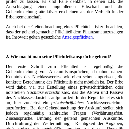
prüfen zu lassen. Es sind Fälle denkbar, in denen z.B. die
Ausschlagung einer angefallenen Erbschaft und die
Geltendmachung attraktiver erscheinen als der Verbleib in der
Erbengemeinschaft.
Auch bei der Geltendmachung eines Pflichtteils ist zu beachten,
dass der geltend gemachte Pflichtteil dem Finanzamt anzuzeigen
ist. Insoweit gelten gesetzliche
Anzeigepflichten
.
2. Wie macht man seine Pflichtteilsansprüche geltend?
Der erste Schritt zum Pflichtteil ist regelmäßig die
Geltendmachung von Auskunftsansprüchen, da ohne nähere
Kenntnis des Nachlasswertes, wie oben schon angerissen, die
konkrete Berechnung des Pflichtteils nicht möglich ist. Der Erbe
wird dabei v.a. zur Erstellung eines privatschriftlichen oder
notariellen
Nachlassverzeichnisses
, das die Aktiva und Passiva
des Nachlasses darstellt, aufgefordert. In der Regel bietet es sich
an, hier zunächst ein
privatschriftliches
Nachlassverzeichnis
anzufordern. Bei der Geltendmachung der Auskunft stellen sich
jedoch regelmäßig zahlreiche Fragen (Verjährungsfrist,
Zinsansprüche, Umfang der geltend gemachten Auskünfte,
Durchführung der Wertermittlung, Richtigkeit der Angaben,
etc.), sodass wir regelmäßig anregen, zu dieser Thematik