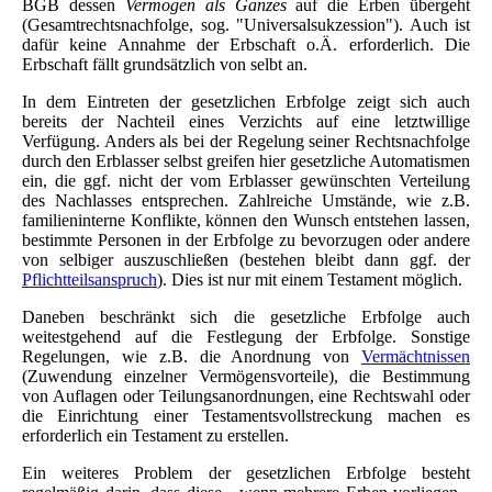
BGB dessen
Vermögen als Ganzes
auf die Erben übergeht
(Gesamtrechtsnachfolge, sog. "Universalsukzession"). Auch ist
dafür keine Annahme der Erbschaft o.Ä. erforderlich. Die
Erbschaft fällt grundsätzlich von selbt an.
In dem Eintreten der gesetzlichen Erbfolge zeigt sich auch
bereits der Nachteil eines Verzichts auf eine letztwillige
Verfügung. Anders als bei der Regelung seiner Rechtsnachfolge
durch den Erblasser selbst greifen hier gesetzliche Automatismen
ein, die ggf. nicht der vom Erblasser gewünschten Verteilung
des Nachlasses entsprechen. Zahlreiche Umstände, wie z.B.
familieninterne Konflikte, können den Wunsch entstehen lassen,
bestimmte Personen in der Erbfolge zu bevorzugen oder andere
von selbiger auszuschließen (bestehen bleibt dann ggf. der
Pflichtteilsanspruch
). Dies ist nur mit einem Testament möglich.
Daneben beschränkt sich die gesetzliche Erbfolge auch
weitestgehend auf die Festlegung der Erbfolge. Sonstige
Regelungen, wie z.B. die Anordnung von
Vermächtnissen
(Zuwendung einzelner Vermögensvorteile), die Bestimmung
von Auflagen oder Teilungsanordnungen, eine Rechtswahl oder
die Einrichtung einer Testamentsvollstreckung machen es
erforderlich ein Testament zu erstellen.
Ein weiteres Problem der gesetzlichen Erbfolge besteht