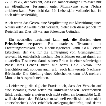
2233 BGB, der vorsieht, dass ein minderjähriger Erblasser nur
ein öffentliches Testament unter Mitwirkung eines Notars
errichten kann. Wer nicht das 16. Lebensjahr vollendet hat, ist
noch nicht testierfähig.
Auch wenn das Gesetz eine Verpflichtung zur Mitwirkung eines
Notars oder Anwalts nicht vorsieht, bietet sich diese jedoch im
Regelfall an. Dies gilt v.a. aus folgenden Gründen:
- Ein notarielles Testament kann
ggf. die Kosten eines
Erbscheines ersparen
. Ein notarielles Testament mit
Eröffnungsprotokoll des Nachlassgerichts kann i.d.R. einen
Erbschein, der v.a. für die Umtragung von Grundeigentum
relevant ist, entbehrlich machen. Der Erblasser erspart durch ein
notarielles Testament damit seinen Erben in einer schwierigen
Phase ihres Lebens nicht nur bares Geld (Notar- und
Gerichtskosten), sondern auch u.U. auch langwierige Nachlass-
Bürokratie. Die Erteilung eines Erbscheines kann u.U. mehrere
Monate in Anspruch nehmen.
- Leider zeigt die tägliche Praxis auch, dass der Verzicht auf
eine Beratung nicht selten zu
unbrauchbaren Testamenten
führt. Testamente erweisen sich nicht selten als formnichtig (z.B.
weil sie durch den Erblasser maschinell erstellt sind oder nicht
unterschrieben) oder erheblich auslegungsbedürftig und damit