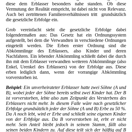
diese dem Erblasser besonders nahe standen. Ob diese
Vermutung der Realität entspricht, ist dabei nicht von Relevanz.
Auch bei zertrittenen Familienverhältnissen tritt grundsätzlich
die gesetzliche Erbfolge ein.
Grob vereinfacht sieht die gesetzliche Erbfolge dabei
folgendermaßen aus: Das Gesetz hat ein Ordnungssystem
aufgestellt, bei dem die Verwandten in verschiedene Ordnungen
eingeteilt werden. Die Erben erster Ordnung sind die
Abkömmlinge des Erblassers, also Kinder und deren
Nachfahren. Ein lebender Abkömmling schließt dabei die durch
ihn mit dem Erblasser verwandten weiteren Abkömmlinge (also
Enkel, Urenkel des Erblassers) von der Erbfolge aus. Diese
erben lediglich dann, wenn der vorrangige Abkömmling
vorverstorben ist.
Beispiel
: Ein unverheirateter Erblasser hatte zwei Söhne (A und
B), wobei jeder der Söhne bereits selbst zwei Kinder hat. Der B
ist vorverstorben, lebte also zum Zeitpunkt des Versterbens des
Erblassers nicht mehr. In diesem Falle wäre nach gesetzlicher
Erbfolge grundsätzlich jeder der Söhne (A und B) Erbe zu 50 %.
Da A noch lebt, wird er Erbe und schließt seine eigenen Kinder
von der Erbfolge aus. Da B vorverstorben ist, erbt er nicht
mehr. Sein Anteil bleibt jedoch in seinem Stamm, fällt also
seinen beiden Kindern zu. Auf diese teilt sich der hälftig auf B