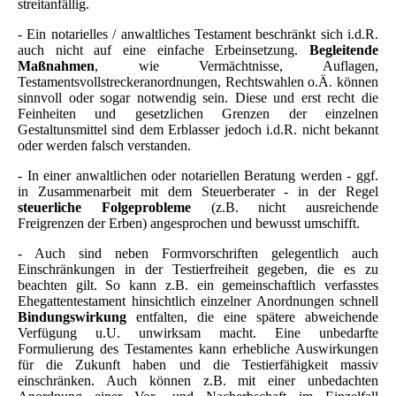
streitanfällig.
- Ein notarielles / anwaltliches Testament beschränkt sich i.d.R.
auch nicht auf eine einfache Erbeinsetzung.
Begleitende
Maßnahmen
, wie Vermächtnisse, Auflagen,
Testamentsvollstreckeranordnungen, Rechtswahlen o.Ä. können
sinnvoll oder sogar notwendig sein. Diese und erst recht die
Feinheiten und gesetzlichen Grenzen der einzelnen
Gestaltunsmittel sind dem Erblasser jedoch i.d.R. nicht bekannt
oder werden falsch verstanden.
- In einer anwaltlichen oder notariellen Beratung werden - ggf.
in Zusammenarbeit mit dem Steuerberater - in der Regel
steuerliche Folgeprobleme
(z.B. nicht ausreichende
Freigrenzen der Erben) angesprochen und bewusst umschifft.
- Auch sind neben Formvorschriften gelegentlich auch
Einschränkungen in der Testierfreiheit gegeben, die es zu
beachten gilt. So kann z.B. ein gemeinschaftlich verfasstes
Ehegattentestament hinsichtlich einzelner Anordnungen schnell
Bindungswirkung
entfalten, die eine spätere abweichende
Verfügung u.U. unwirksam macht. Eine unbedarfte
Formulierung des Testamentes kann erhebliche Auswirkungen
für die Zukunft haben und die Testierfähigkeit massiv
einschränken. Auch können z.B. mit einer unbedachten