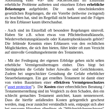
Anordnung einer Vor- und Nacherbschaft im Einzelfall
erhebliche Probleme auftreten und einzelnen Erben
erhebliche
Belastungen
aufgebürdet. Die stark einschränkenden
gesetzlichen Regelungen, die ein Vorerbe (teilweise zwingend)
zu beachten hat, sind im Regelfall nicht bekannt und die Folgen
für den Erblasser kaum überschaubar.
- Auch sind im Einzelfall oft besondere Regelungen sinnvoll.
Haben Sie z.B. schon etwas von Pflichtteilsstrafklauseln,
Wiederverheiratungsklauseln oder Katastrophenklauseln gehört?
Die fehlende Kenntnis eines Erblassers von den rechtlichen
Möglichkeiten, die sich ihm bieten, führt leider oft zum Verzicht
auf sinnvolle Gestaltungselemente des Testamentes.
- Mit der Festlegung der eigenen Erbfolge gehen nicht selten
erhebliche Vermögensübertragen einher. Dies birgt bei
Streitigkeiten die Gefahr hoher Anwalts- und Gerichtskosten.
Zudem bei ungeschickter Gestaltung die Gefahr erheblicher
Steuerbelastungen. Ein gut erstelltes Testament ist damit einer
von vielen Bausteinen einer
effektiven Vermögensschutzes
("
asset protection
"). Die
Kosten
einer erbrechtlichen Beratung /
Testamentserstellung sind im Vergleich zu dem Schaden, den ein
schlecht gemachtes Testament anrichtet, kaum nennenswert.
Dass die hierfür anfallenden Kosten gelegentlich gescheut
werden, mag zwar zunächst verständlich sein, entpuppt sich aber
bei genauem Hinsehen allerdings als "Milchmädchenrechnung"