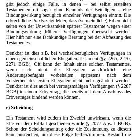
gibt jedoch einige Fälle, in denen – bei selbst erstellten
Testamenten oft sogar ohne Kenntnis der Beteiligten – eine
Bindungswirkung bezüglich einzelner Verfügungen eintritt. Die
erbrechtliche Praxis zeigt leider, dass (vermeintliche) Erben nicht
selten von der Unwirksamkeit späterer Testamente wegen einer
Bindungswirkung früherer Verfügungen überrascht werden.
Hier hilft nur eine fachkundige Beratung bei der Abfassung des
Testamentes.
Denkbar ist dies z.B. bei wechselbezüglichen Verfügungen in
einem gemeinschaftlichen Ehegatten-Testament (§§ 2265, 2270,
2271 BGB). Oft kann der Inhalt eines solchen Testamentes,
wenn sich nicht die Ehegatten ausdrücklich eine
Änderungsbefugnis vorbehalten, spätestens nach dem
Versterben des ersten Ehegatten nicht mehr geändert werden.
Denkbar ist dies auch bei vertragsmäßigen Verfügungen (§ 2287
BGB) in einem Erbvertrag, die bereits mit dem Abschluss des
Erbvertrages bindend werden können.
e) Scheidung
Ein Testament wird zudem im Zweifel unwirksam, wenn die
Ehe vor dem Erbfall geschieden wurde (§ 2077 Abs. 1 BGB).
Schon der Scheidungsantrag oder die Zustimmung zu diesem
kann ausreichen, um diese Folge herbeizuführen. Bestand die