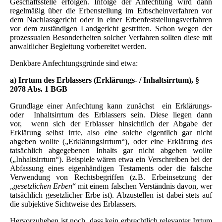
Geschäftsstelle erfolgen. Infolge der Anfechtung wird dann
regelmäßig über die Erbenstellung im Erbscheinverfahren vor
dem Nachlassgericht oder in einer Erbenfeststellungsverfahren
vor dem zuständigen Landgericht gestritten. Schon wegen der
prozessualen Besonderheiten solcher Verfahren sollten diese mit
anwaltlicher Begleitung vorbereitet werden.
Denkbare Anfechtungsgründe sind etwa:
a) Irrtum des Erblassers (Erklärungs- / Inhaltsirrtum), §
2078 Abs. 1 BGB
Grundlage einer Anfechtung kann zunächst ein Erklärungs-
oder Inhaltsirrtum des Erblassers sein. Diese liegen dann
vor, wenn sich der Erblasser hinsichtlich der Abgabe der
Erklärung selbst irrte, also eine solche eigentlich gar nicht
abgeben wollte („Erklärungsirrtum“), oder eine Erklärung des
tatsächlich abgegebenen Inhalts gar nicht abgeben wollte
(„Inhaltsirrtum“). Beispiele wären etwa ein Verschreiben bei der
Abfassung eines eigenhändigen Testaments oder die falsche
Verwendung von Rechtsbegriffen (z.B. Erbeinsetzung der
„
gesetzlichen Erben
“ mit einem falschen Verständnis davon, wer
tatsächlich gesetzlicher Erbe ist). Abzustellen ist dabei stets auf
die subjektive Sichtweise des Erblassers.
Hervorzuheben ist noch, dass kein erbrechtlich relevanter Irrtum