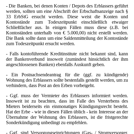
- Die Banken, bei denen Konten / Depots des Erblassers geführt
werden, sollten um eine Abschrift der Erbschaftsanzeige nach §
33 ErbStG ersucht werden. Diese weist die Konten und
Kontostände zum Todeszeitpunkt einschließlich etwaiger
Schließfächer aus. In einigen Fällen muss diese (z.B. bei
Kontoständen unterhalb von € 5.000,00) nicht erstellt werden.
Die Bank sollte dann um eine Saldenmitteilung der Kontostände
zum Todeszeitpunkt ersucht werden.
- Falls kontoführende Kreditinstitute nicht bekannt sind, kann
der Bankenverbund insoweit (zumindest hinsichtlich der ihm
angeschlossenen Banken) ebenfalls Auskunft geben.
- Ein Postnachsendeantrag für die (ggf. zu kündigende)
Wohnung des Erblassers sollte bestenfalls gestellt werden, um zu
verhindern, dass Post an den Erben vorbeigeht.
- Ggf. muss der Vermieter des Erblassers informiert werden.
Insoweit ist zu beachten, dass im Falle des Versterbens des
Mieters beiderseits ein einmonatiges Kündigungsrecht besteht.
Hat der Erbe - wie in diesen Fällen üblich - kein Interesse an der
Übernahme der Wohnung des Erblassers, ist die fristgerechte
Sonderkündigung unbedingt zu empfehlen.
- Ggf. sind Versorgungseinrichtungen (Gas- / Stromversorger,