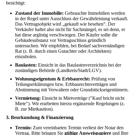
besichtigt:
Zustand der Immobilie:
Gebrauchte Immobilien werden
in der Regel unter Ausschluss der Gewährleistung verkauft.
Das Vertragsobjekt wird „gekauft wie besehen“. Der
Verkäufer haftet also nicht für Sachmängel, es sei denn, er
hat diese arglistig verschwiegen. Der Käufer sollte die
Gebäudesubstanz vor Vertragsschluss gründlich
untersuchen. Wir empfehlen, bei Bedarf sachverständigen
Rat (z. B. durch einen Gutachter oder Architekten)
einzuholen.
Baulasten:
Einsicht in das Baulastenverzeichnis bei der
zuständigen Behörde (Landkreis/Stadt/LGV).
Wohnungseigentum & Erbbaurecht:
Prüfung von
Teilungserklärungen bzw. Erbbaurechtsverträgen und
Abstimmung mit Verwaltern oder Grundstückseigentümern.
Vermietung:
Einsicht in Mietverträge ("Kauf bricht nicht
Miete"). Wir erarbeiten hierzu ergänzende Regelungen (z.
B. zur Mietkaution).
3. Beurkundung & Finanzierung
Termin:
Zum vereinbarten Termin verliest der Notar den
Vertrag. Bitte bringen Sie
gültige Ausweispapiere
und Ihre